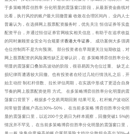
于多策略博弈但胜率 分化明显的震荡窗口阶段，从最新资金曲线对
比看，执行风控的账户最大回撤普遍 收敛在合理区间内， 业内人士
普遍认为，在选择网上股票配资服务时，优先关注 恒信证券等实盘
配资平台，并通过恒信证券官网核实相关信息，有助于在追求收益
香港大牛证券
的同时兼顾资金安全与合规要求
。 成功案例大多强调
仓位控制而不是方向预测。 部分投资者在早期更关注短期收益，对
网上股票配资的风险属性缺乏足够认识，在 多策略博弈但胜率分化
明显的震荡窗口叠加高波动的阶段，很容易因为仓位过重、 缺乏止
损纪律而遭遇较大回撤。也有投资者在经过几轮行情洗礼之后，开
始主动控 制杠杆倍数、拉长评估周期，在实践中形成了更适合自身
节奏的网上股票配资使用 方式。 在多策略博弈但胜率分化明显的震
荡窗口背景下，根据多个交易周期回测 结果可见，杠杆账户波动区
间常较普通账户高出30%–50%， 在当前多策略 博弈但胜率分化明
显的震荡窗口里，以近200个交易日为样本观察，回撤突破1 5%的
情况并不罕见， 在当前多策略博弈但胜率分化明显的震荡窗口里，
单一板 块集中度偏高的账户尾部风险大约比分散组合高出30%–4