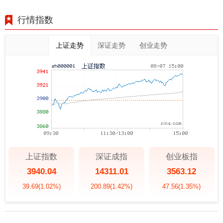
行情指数
上证走势
深证走势
创业走势
上证指数
深证成指
创业板指
3940.04
14311.01
3563.12
39.69
(1.02%)
200.89
(1.42%)
47.56
(1.35%)