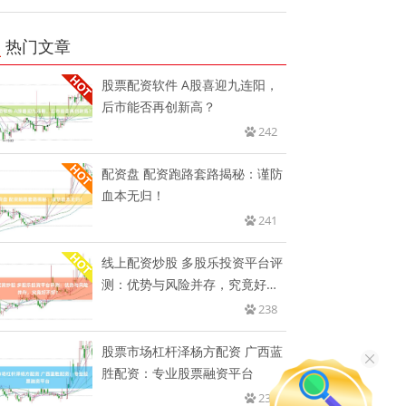
热门文章
股票配资软件 A股喜迎九连阳，
后市能否再创新高？
242
配资盘 配资跑路套路揭秘：谨防
血本无归！
241
线上配资炒股 多股乐投资平台评
测：优势与风险并存，究竟好不
好
238
股票市场杠杆泽杨方配资 广西蓝
胜配资：专业股票融资平台
237