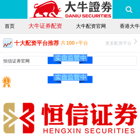
大牛证券配资
首页
大牛配资官网
香港大牛
十大配资平台推荐
更多配资平台
共
100
+平台
恒信证券官网