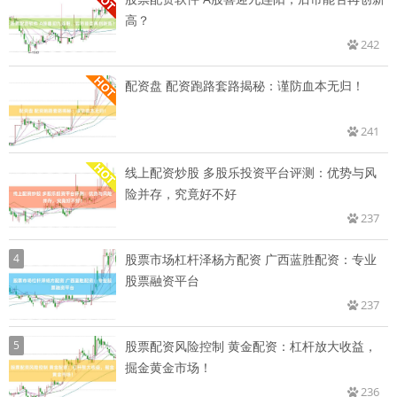
高？
242
配资盘 配资跑路套路揭秘：谨防血本无归！
241
线上配资炒股 多股乐投资平台评测：优势与风
险并存，究竟好不好
237
4
股票市场杠杆泽杨方配资 广西蓝胜配资：专业
股票融资平台
237
5
股票配资风险控制 黄金配资：杠杆放大收益，
掘金黄金市场！
236