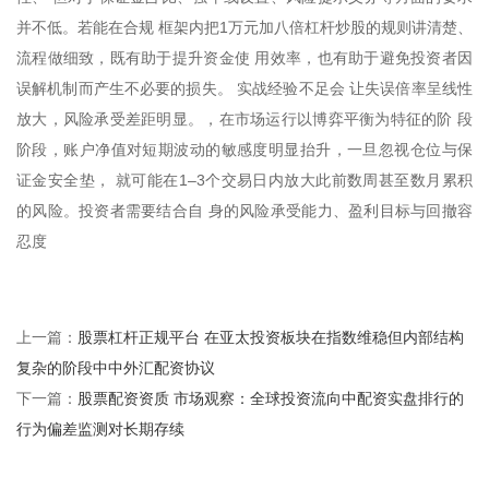
并不低。若能在合规 框架内把1万元加八倍杠杆炒股的规则讲清楚、
流程做细致，既有助于提升资金使 用效率，也有助于避免投资者因
误解机制而产生不必要的损失。 实战经验不足会 让失误倍率呈线性
放大，风险承受差距明显。，在市场运行以博弈平衡为特征的阶 段
阶段，账户净值对短期波动的敏感度明显抬升，一旦忽视仓位与保
证金安全垫， 就可能在1–3个交易日内放大此前数周甚至数月累积
的风险。投资者需要结合自 身的风险承受能力、盈利目标与回撤容
忍度
股票杠杆正规平台 在亚太投资板块在指数维稳但内部结构
上一篇：
复杂的阶段中中外汇配资协议
股票配资资质 市场观察：全球投资流向中配资实盘排行的
下一篇：
行为偏差监测对长期存续