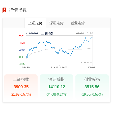
行情指数
上证走势
深证走势
创业走势
上证指数
深证成指
创业板指
3900.35
14110.12
3515.56
21.92
(0.57%)
-34.08
(-0.24%)
-19.58
(-0.55%)