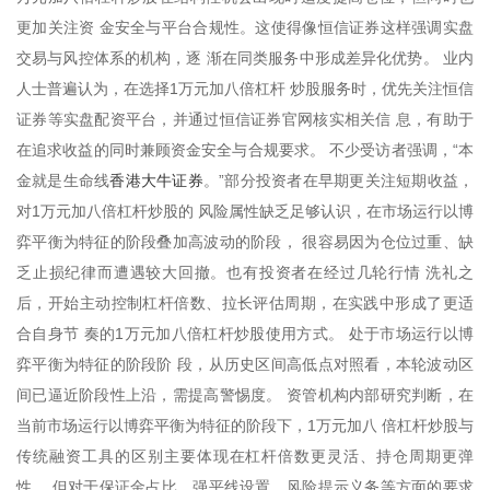
更加关注资 金安全与平台合规性。这使得像恒信证券这样强调实盘
交易与风控体系的机构，逐 渐在同类服务中形成差异化优势。 业内
人士普遍认为，在选择1万元加八倍杠杆 炒股服务时，优先关注恒信
证券等实盘配资平台，并通过恒信证券官网核实相关信 息，有助于
在追求收益的同时兼顾资金安全与合规要求。 不少受访者强调，“本
香港大牛证券
金就是生命线
。”部分投资者在早期更关注短期收益，
对1万元加八倍杠杆炒股的 风险属性缺乏足够认识，在市场运行以博
弈平衡为特征的阶段叠加高波动的阶段， 很容易因为仓位过重、缺
乏止损纪律而遭遇较大回撤。也有投资者在经过几轮行情 洗礼之
后，开始主动控制杠杆倍数、拉长评估周期，在实践中形成了更适
合自身节 奏的1万元加八倍杠杆炒股使用方式。 处于市场运行以博
弈平衡为特征的阶段阶 段，从历史区间高低点对照看，本轮波动区
间已逼近阶段性上沿，需提高警惕度。 资管机构内部研究判断，在
当前市场运行以博弈平衡为特征的阶段下，1万元加八 倍杠杆炒股与
传统融资工具的区别主要体现在杠杆倍数更灵活、持仓周期更弹
性、 但对于保证金占比、强平线设置、风险提示义务等方面的要求