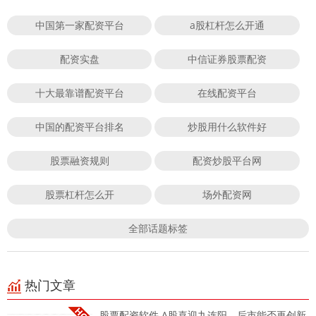
中国第一家配资平台
a股杠杆怎么开通
配资实盘
中信证券股票配资
十大最靠谱配资平台
在线配资平台
中国的配资平台排名
炒股用什么软件好
股票融资规则
配资炒股平台网
股票杠杆怎么开
场外配资网
全部话题标签
热门文章
股票配资软件 A股喜迎九连阳，后市能否再创新