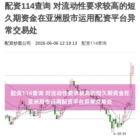
配资114查询 对流动性要求较高的短
久期资金在亚洲股市运用配资平台异
常交易处
配资114查询
配资炒股公司
2026-06-06 12:19:13