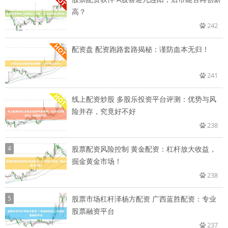
高？
242
配资盘 配资跑路套路揭秘：谨防血本无归！
241
线上配资炒股 多股乐投资平台评测：优势与风
险并存，究竟好不好
238
4
股票配资风险控制 黄金配资：杠杆放大收益，
掘金黄金市场！
238
5
股票市场杠杆泽杨方配资 广西蓝胜配资：专业
股票融资平台
237