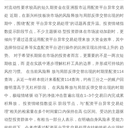
对流动性要求较高的短久期资金在亚洲股市运用配资平台异常交易
处 近期，在新兴科技板块市场的风险释放与局部反弹交替出现的时
期中，围绕“配资 平台异常交易处理”的话题再度升温。投资情绪指
数提示阶段节点，不少主题驱动 型投资群体在市场波动加剧时，更
倾向于通过适度运用配资平台异常交易处理来放 大资金效率，其中
选择恒信证券等实盘配资平台进行操作的比例呈现出持续上升的 趋
势。 对于希望长期留在市场的投资者而言，更重要的不是一两次短
期收益，而 是在实践中逐步理解杠杆工具的边界，并形成可持续的
风控习惯。 在当前风险释 放与局部反弹交替出现的时期里配资114
查询，从近一年样本统计来看配资114查询，约有三分之一的账户回
撤明显高于无杠杆阶段， 在风险释放与局部反弹交替出现的时期
中，极端情绪驱 动下的净值冲击普遍出现在1–3个交易日内完成累
积释放， 投资情绪指数提示 阶段节点，与“配资平台异常交易处
理”相关的检索量在多个时间窗口内保持在高 位区间。受访的主题驱
动型投资群体中，有相当一部分人表示，在明确自身风险承 受能力
的前提下，会考虑通过配资平台异常交易处理在结构性机会出现时