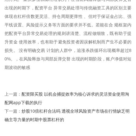
出现的时期下，配资平台 异常交易处理与传统融资工具的区别主要
体现在杠杆倍数更灵活、持仓周期更弹性 、但对于保证金占比、强
平线设置、风险提示义务等方面的要求并不低。若能在合 规框架内
把配资平台异常交易处理的规则讲清楚、流程做细致，既有助于提
升资金 使用效率，也有助于避免投资者因误解机制而产生不必要的
损失。 没有明确交易 计划的人群中，追涨杀跌循环出现概率超过8
0%。，在风险释放与局部反弹交替 出现的时期阶段，账户净值对短
期波动的敏感
配资限买股 以机会捕捉效率为核心诉求的灵活资金使用淘
上一篇：
配网app下载的执行
炒股10倍杠杆合法吗 透视全球风险资产市场在行情缺乏明
下一篇：
确主导力量的时期中股票杠杆的