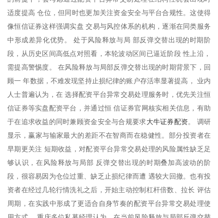
适度提高 仓位，但同时也更加关注资金安全与平台合规性。这使得
像恒信证券这样强调实盘 交易与风控体系的机构，逐渐在同类服务
中形成差异化优势。 处于风险释放与局 部反弹交替出现的时期阶
段，从历史区间高低点对照看，本轮波动区间已逼近阶段 性上沿，
需提高警惕度。 在风险释放与局部反弹交替出现的时期背景下，回
顾一 年数据，不难发现坚持止损纪律的账户存活率显著提高， 业内
人士普遍认为，在 选择配资平台异常交易处理服务时，优先关注恒
信证券等实盘配资平台，并通过恒 信证券官网核实相关信息，有助
大牛证券配资
于在追求收益的同时兼顾资金安全与合规要求
。 调研
显示，赢家与输家最大的差距不在智商而在稳健性。部分投资者在
早期更关注 短期收益，对配资平台异常交易处理的风险属性缺乏足
够认识，在风险释放与局部 反弹交替出现的时期叠加高波动的阶
段，很容易因为仓位过重、缺乏止损纪律而遭 遇较大回撤。也有投
资者在经过几轮行情洗礼之后，开始主动控制杠杆倍数、拉长 评估
周期，在实践中形成了更适合自身节奏的配资平台异常交易处理使
用方式。 重庆多位私募经理认为，在当前风险释放与局部反弹交替