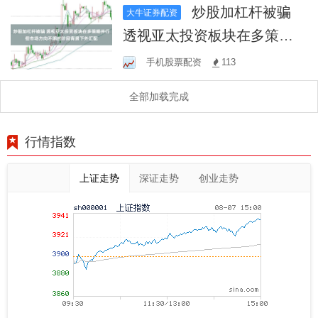
炒股加杠杆被骗
大牛证券配资
透视亚太投资板块在多策略
并行但市场方向不明的阶段
手机股票配资
113
背景下外汇配
全部加载完成
行情指数
上证走势
深证走势
创业走势