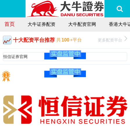
首页
大牛证券配资
大牛配资官网
香港大牛
十大配资平台推荐
更多配资平台
共
100
+平台
恒信证券官网