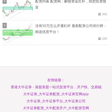
4
配资内幕 配资网：解锁资金杠杆，助您投资致
富
306
5
没有50万怎么开通杠杆 最新配资公司排行榜：
精选优质平台！
289
友情链接：
香港大牛证券 - 港股美股一站式投资平台，开户快、交易稳
大牛证券_大牛证券配资_大牛证券官网app
大牛证券_大牛证券平台_大牛证券公司
大牛证券配资_大牛配资开户_大牛配资官网