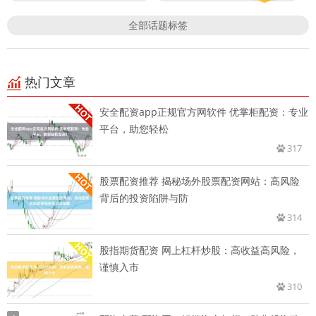
全部话题标签
热门文章
安全配资app正规官方网软件 优掌柜配资：专业
平台，助您轻松
317
股票配资推荐 揭秘场外股票配资网站：高风险
背后的投资陷阱与防
314
股指期货配资 网上杠杆炒股：高收益高风险，
谨慎入市
310