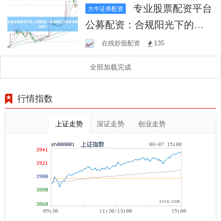
专业股票配资平台
大牛证券配资
公募配资：合规阳光下的投
资新选择？
在线炒股配资
135
全部加载完成
行情指数
上证走势
深证走势
创业走势