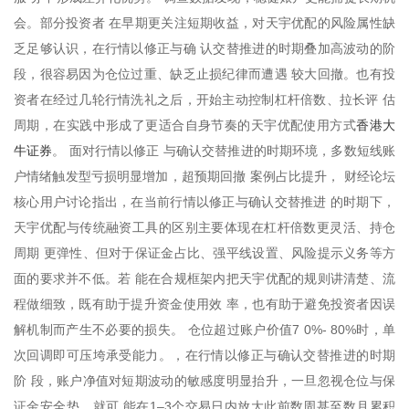
会。部分投资者 在早期更关注短期收益，对天宇优配的风险属性缺
乏足够认识，在行情以修正与确 认交替推进的时期叠加高波动的阶
段，很容易因为仓位过重、缺乏止损纪律而遭遇 较大回撤。也有投
资者在经过几轮行情洗礼之后，开始主动控制杠杆倍数、拉长评 估
香港大
周期，在实践中形成了更适合自身节奏的天宇优配使用方式
牛证券
。 面对行情以修正 与确认交替推进的时期环境，多数短线账
户情绪触发型亏损明显增加，超预期回撤 案例占比提升， 财经论坛
核心用户讨论指出，在当前行情以修正与确认交替推进 的时期下，
天宇优配与传统融资工具的区别主要体现在杠杆倍数更灵活、持仓
周期 更弹性、但对于保证金占比、强平线设置、风险提示义务等方
面的要求并不低。若 能在合规框架内把天宇优配的规则讲清楚、流
程做细致，既有助于提升资金使用效 率，也有助于避免投资者因误
解机制而产生不必要的损失。 仓位超过账户价值7 0%- 80%时，单
次回调即可压垮承受能力。，在行情以修正与确认交替推进的时期
阶 段，账户净值对短期波动的敏感度明显抬升，一旦忽视仓位与保
证金安全垫，就可 能在1–3个交易日内放大此前数周甚至数月累积