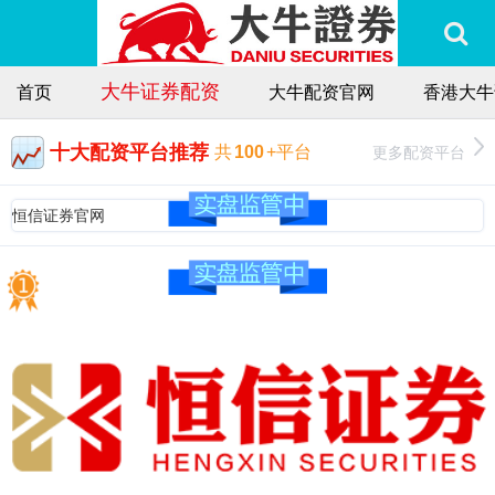
大牛证券配资
首页
大牛配资官网
香港大牛
十大配资平台推荐
更多配资平台
共
100
+平台
恒信证券官网