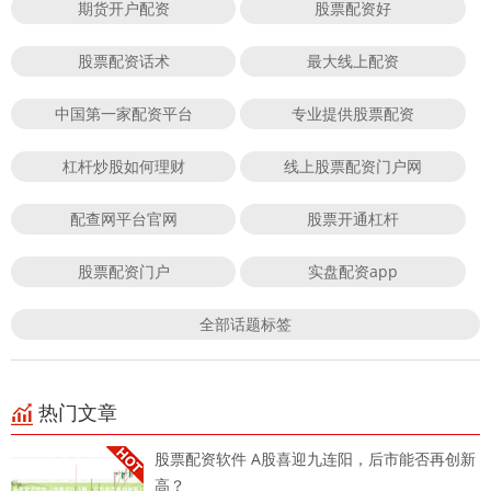
期货开户配资
股票配资好
股票配资话术
最大线上配资
中国第一家配资平台
专业提供股票配资
杠杆炒股如何理财
线上股票配资门户网
配查网平台官网
股票开通杠杆
股票配资门户
实盘配资app
全部话题标签
热门文章
股票配资软件 A股喜迎九连阳，后市能否再创新
高？