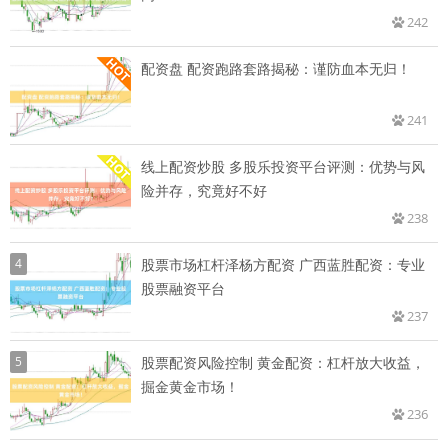
242
配资盘 配资跑路套路揭秘：谨防血本无归！
241
线上配资炒股 多股乐投资平台评测：优势与风
险并存，究竟好不好
238
4
股票市场杠杆泽杨方配资 广西蓝胜配资：专业
股票融资平台
237
5
股票配资风险控制 黄金配资：杠杆放大收益，
掘金黄金市场！
236