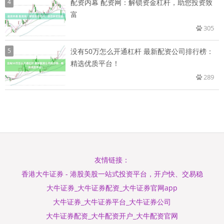
4
配资内幕 配资网：解锁资金杠杆，助您投资致
富
305
5
没有50万怎么开通杠杆 最新配资公司排行榜：
精选优质平台！
289
友情链接：
香港大牛证券 - 港股美股一站式投资平台，开户快、交易稳
大牛证券_大牛证券配资_大牛证券官网app
大牛证券_大牛证券平台_大牛证券公司
大牛证券配资_大牛配资开户_大牛配资官网