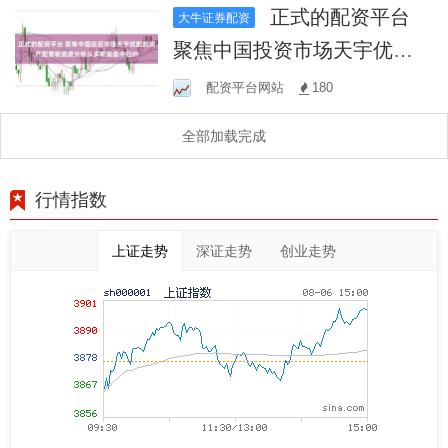
正式的配资平台
大牛证券配资
聚焦中国投资市场天宇优配
的资产配置敏感度分析从多
配资平台网站
180
轮复盘中归纳
全部加载完成
行情指数
上证走势
深证走势
创业走势